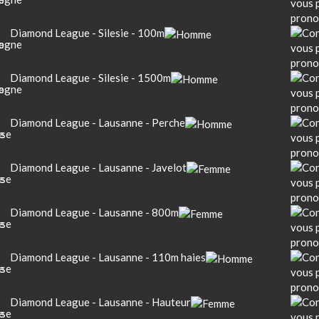
Diamond League - Silesie - 100m
Diamond League - Silesie - 1500m
Diamond League - Lausanne - Perche
Diamond League - Lausanne - Javelot
Diamond League - Lausanne - 800m
Diamond League - Lausanne - 110m haies
Diamond League - Lausanne - Hauteur