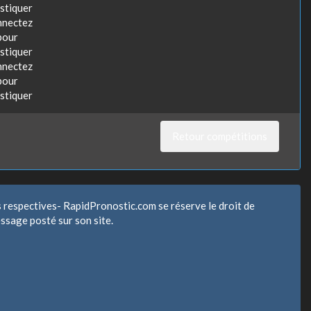
Retour compétitions
respectives- RapidPronostic.com se réserve le droit de
ssage posté sur son site.