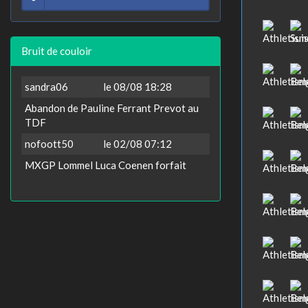
Bruit de couloir
sandra06
le 08/08 18:28
Abandon de Pauline Ferrant Prevot au
TDF
nofoott50
le 02/08 07:12
MXGP Lommel Luca Coenen forfait