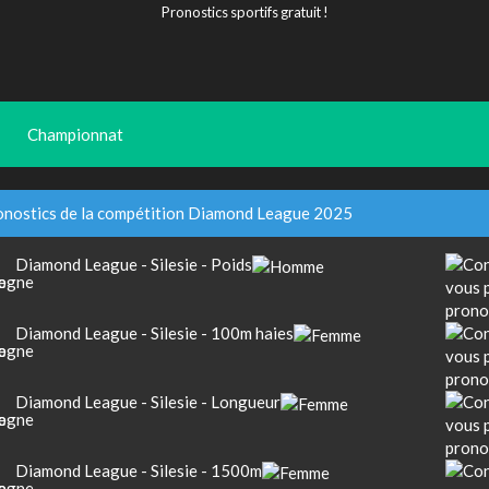
Pronostics sportifs gratuit !
Championnat
ronostics de la compétition Diamond League 2025
Diamond League - Silesie - Poids
Diamond League - Silesie - 100m haies
Diamond League - Silesie - Longueur
Diamond League - Silesie - 1500m