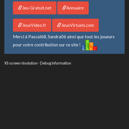
Jeu-Gratuit.net
Annuaire
JeuxVideo.fr
JeuxVirtuels.com
Merci à Pascal68, Sandra06 ainsi que tout les joueurs
pour votre contribution sur ce site !
XS screen résolution - Debug information