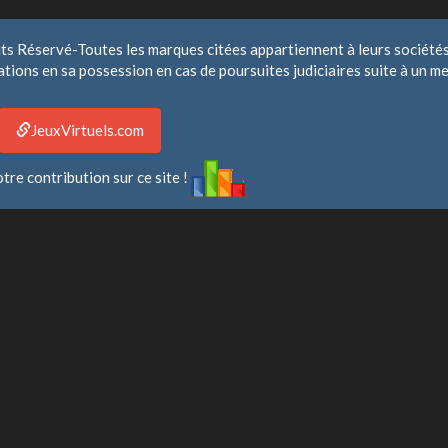
 Réservé-Toutes les marques citées appartiennent à leurs sociétés 
ons en sa possession en cas de poursuites judiciaires suite à un me
JeuxVirtuels.com
re contribution sur ce site !