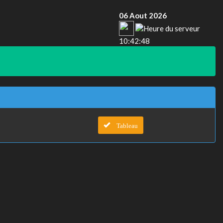
06 Aout 2026
10:42:48
Tableau