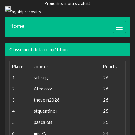
Pronostics sportifs gratuit !
R@pidpronostics
Home
Classement de la compétition
Place
Joueur
Points
1
sebseg
26
2
Ateezzzz
26
3
thevein2026
26
4
stquentinoi
25
5
pascal68
25
6
jmc 79
24