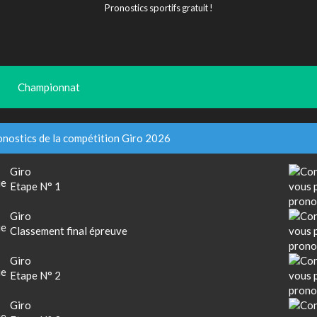
Pronostics sportifs gratuit !
Championnat
onostics de la compétition Giro 2026
Giro
Etape N° 1
Giro
Classement final épreuve
Giro
Etape N° 2
Giro