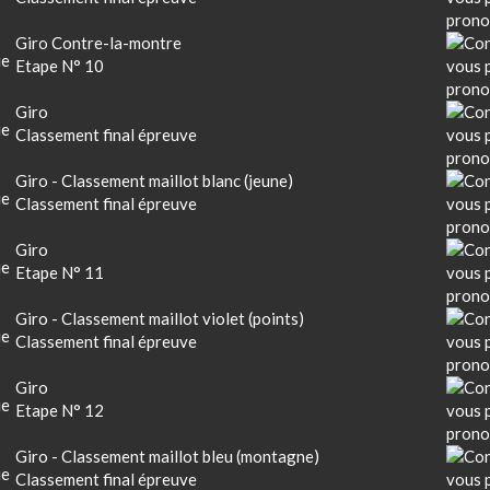
Giro Contre-la-montre
Etape N° 10
Giro
Classement final épreuve
Giro - Classement maillot blanc (jeune)
Classement final épreuve
Giro
Etape N° 11
Giro - Classement maillot violet (points)
Classement final épreuve
Giro
Etape N° 12
Giro - Classement maillot bleu (montagne)
Classement final épreuve