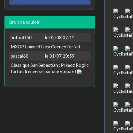
Bruit de couloir
nofoott50
le 02/08 07:12
MXGP Lommel Luca Coenen forfait
pascal68
le 31/07 20:59
Classique San Sebastian : Primoz Roglic
forfait (renverse par une voiture)